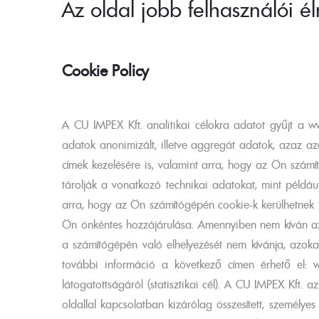
Skip
Az oldal jobb felhasználói él
to
content
Cookie Policy
A CU IMPEX Kft. analitikai célokra adatot gyűjt a ww
adatok anonimizált, illetve aggregát adatok, azaz az
címek kezelésére is, valamint arra, hogy az Ön számít
tárolják a vonatkozó technikai adatokat, mint például
arra, hogy az Ön számítógépén cookie-k kerülhetnek tá
Ön önkéntes hozzájárulása. Amennyiben nem kíván az i
a számítógépén való elhelyezését nem kívánja, azokat
további információ a következő címen érhető el: ww
látogatottságáról (statisztikai cél). A CU IMPEX Kft. 
oldallal kapcsolatban kizárólag összesített, személye