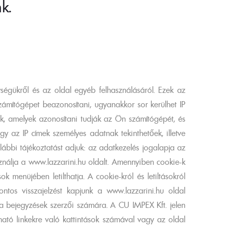
k.
ységükről és az oldal egyéb felhasználásáról. Ezek az
zámítógépet beazonosítani, ugyanakkor sor kerülhet IP
lok, amelyek azonosítani tudják az Ön számítógépét, és
gy az IP címek személyes adatnak tekinthetőek, illetve
lábbi tájékoztatást adjuk: az adatkezelés jogalapja az
ználja a www.lazzarini.hu oldalt. Amennyiben cookie-k
menüjében letilthatja. A cookie-król és letiltásokról
ntos visszajelzést kapjunk a www.lazzarini.hu oldal
ve a bejegyzések szerzői számára. A CU IMPEX Kft. jelen
lható linkekre való kattintások számával vagy az oldal