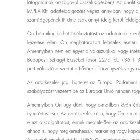
látogatóinak országával összefüggésben). Az analiti
IMPEX Kft. adatfeldolgozást végez annyiban, hogy a ww
számítógépének IP címe csak annyi ideig kerül feldolg
Ön bármikor kérhet tájékoztatást az adatainak kezelés
kezelése ellen. Ön meghatározott feltételek eseté
Amennyiben nem ért egyet a válaszunkkal vagy inté
Budapest, Szilágyi Erzsébet fasor 22/c; tel.: +36 
pert választása szerint a Fővárosi Törvényszék vagy az
Az adatkezelés jogi hátterét az Európai Parlamen
szabályozást vezetett be az Európai Unió minden ta
Amennyiben Ön úgy dönt, hogy e-mailben kíván értesít
ilyen értesítésre. Az adatkezelés célja, hogy Ön e-mai
e ezt a szolgáltatást, ennek megfelelően az adatkez
ahhoz is, hogy megkereshessük marketing vagy kapcsola
Az e-mail címeket a CU IMPEX Kft. munkatársai, val