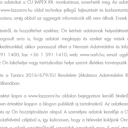
kai adatokat a CU IMPEX Kft. munkatársai, ismerhetik meg. Az ad
w.lazzarini.hu oldal technikai jellegű fejlesztését és karbantart
ozásra, amíg abból az aggregát információk elő nem állnak. Ennek m
éről, és hozzáférhet ezekhez. Ön kérheti adatainak helyesbítését, 
n jogosult arra is, hogy adatait megkapja és ezeket egy másik 
zkedésünkkel, akkor panasszal élhet a Nemzeti Adatvédelmi és In
1 391 1400; fax: +36 1 391 1410; web: www.naih.hu; email: ugyfe
 Ön lakóhelye vagy tartózkodási helye szerint illetékes törvényszék e
t és a Tanács 2016/679/EU Rendelete (Általános Adatvédelmi R
gállamában.
ést kapni a www.lazzarini.hu oldalon bejegyzésre kerülő hírekről
lben értesítést kapjon a blogon publikált új tartalmakról. Az adatke
elés az Ön hozzájárulásán alapul. A személyes adatok kezelője a
tfelvétel céljából is, így különösen, hogy a hírlevelet küldjünk Ö
amint a velünk együttműködő ügyvédek ismerhetik meg. E-mail címé