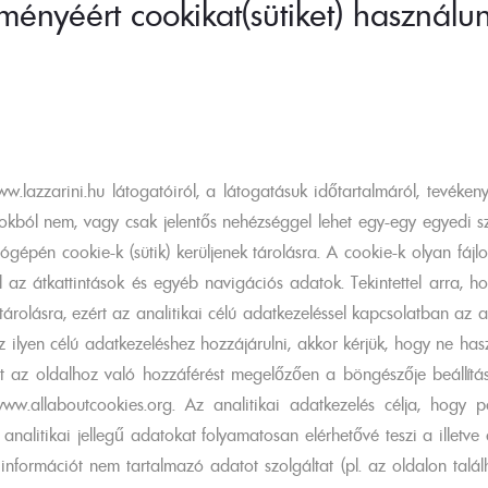
ményéért cookikat(sütiket) használun
w.lazzarini.hu látogatóiról, a látogatásuk időtartalmáról, tevéken
okból nem, vagy csak jelentős nehézséggel lehet egy-egy egyedi s
ógépén cookie-k (sütik) kerüljenek tárolásra. A cookie-k olyan fáj
 az átkattintások és egyéb navigációs adatok. Tekintettel arra, ho
rolásra, ezért az analitikai célú adatkezeléssel kapcsolatban az a
lyen célú adatkezeléshez hozzájárulni, akkor kérjük, hogy ne has
 az oldalhoz való hozzáférést megelőzően a böngészője beállítások 
w.allaboutcookies.org. Az analitikai adatkezelés célja, hogy po
az analitikai jellegű adatokat folyamatosan elérhetővé teszi a illet
s információt nem tartalmazó adatot szolgáltat (pl. az oldalon talá