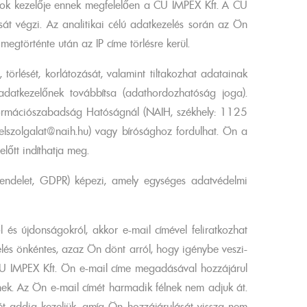
atok kezelője ennek megfelelően a CU IMPEX Kft. A CU
ását végzi. Az analitikai célú adatkezelés során az Ön
egtörténte után az IP címe törlésre kerül.
törlését, korlátozását, valamint tiltakozhat adatainak
adatkezelőnek továbbítsa (adathordozhatóság joga).
formációszabadság Hatóságnál (NAIH, székhely: 1125
lszolgalat@naih.hu) vagy bírósághoz fordulhat. Ön a
lőtt indíthatja meg.
endelet, GDPR) képezi, amely egységes adatvédelmi
 és újdonságokról, akkor e-mail címével feliratkozhat
zelés önkéntes, azaz Ön dönt arról, hogy igénybe veszi-
 CU IMPEX Kft. Ön e-mail címe megadásával hozzájárul
nnek. Az Ön e-mail címét harmadik félnek nem adjuk át.
t addig kezeljük, amíg Ön hozzájárulását vissza nem